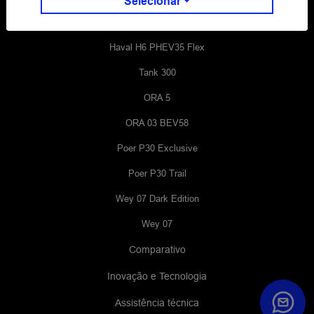
Selecionar
Haval H6 GT Flex
Haval H6 PHEV35 Flex
Tank 300
ORA 5
ORA 03 BEV58
Poer P30 Exclusive
Poer P30 Trail
Wey 07 Dark Edition
Wey 07
Comparativo
Inovação e Tecnologia
Assistência técnica