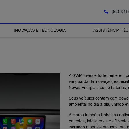
(62) 34
INOVAÇÃO E TECNOLOGIA
ASSISTÊNCIA TÉC
A GWM investe fortemente em pe
vanguarda da inovação, especial
Novas Energias, como baterias, s
Seus veículos contam com powert
ambiental no dia a dia, unindo e
A marca também trabalha contin
potentes, inteligentes e eficient
incluindo modelos híbridos, híbri