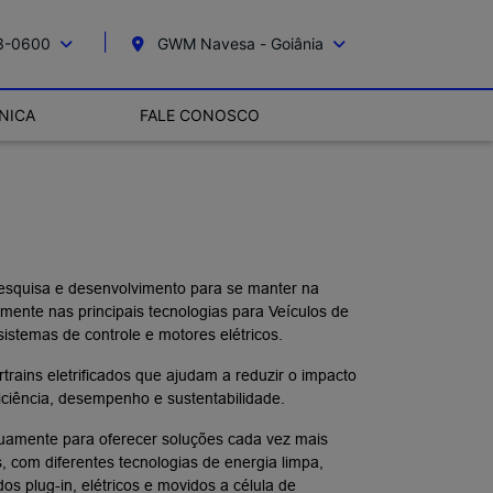
13-0600
GWM Navesa - Goiânia
NICA
FALE CONOSCO
squisa e desenvolvimento para se manter na
mente nas principais tecnologias para Veículos de
istemas de controle e motores elétricos.
rains eletrificados que ajudam a reduzir o impacto
ficiência, desempenho e sustentabilidade.
uamente para oferecer soluções cada vez mais
es, com diferentes tecnologias de energia limpa,
dos plug-in, elétricos e movidos a célula de