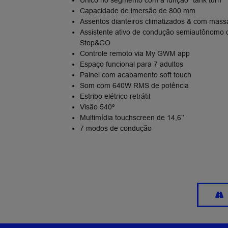
Capacidade de imersão de​ 800 mm
Assentos dianteiros​ climatizados & com​ mas
Assistente ativo de condução semiautônomo c
Stop&GO
Controle remoto​ via My GWM app​
Espaço funcional para 7 adultos​
Painel com acabamento soft touch​
Som com 640W RMS de potência
Estribo elétrico retrátil
Visão 540º
Multimídia touchscreen de 14,6’’
7 modos de condução