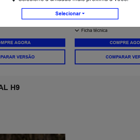
Ventilação nos bancos da se
de série
Preço único R$ 335.000,00
Selecionar
+ Ver mais itens de série
Ficha técnica
MPRE AGORA
COMPRE AGO
PARAR VERSÃO
COMPARAR VE
AL H9