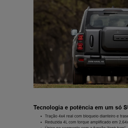
Tecnologia e potência em um só 
Tração 4x4 real com bloqueio dianteiro e trase
Reduzida 4L com torque​ amplificado em 2,64x​
Único no segmento​ com a função “tank turn”