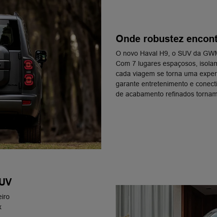
Onde robustez encont
O novo Haval H9, o SUV da GWM, 
Com 7 lugares espaçosos, isolame
cada viagem se torna uma experiê
garante entretenimento e conect
de acabamento refinados tornam 
SUV
iro​
​