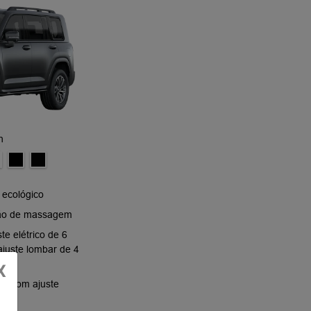
h
 ecológico
ção de massagem
te elétrico de 6
ajuste lombar de 4
X
ro com ajuste