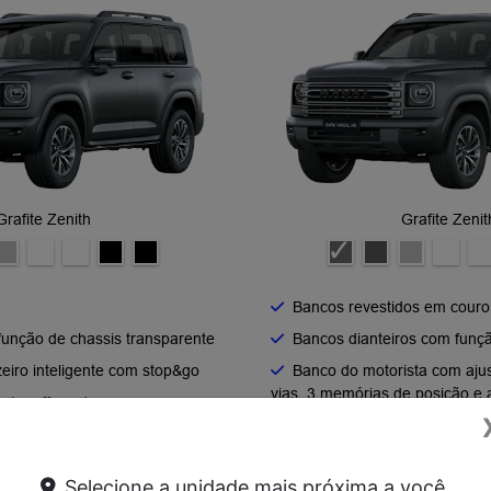
Grafite Zenith
Grafite Zenit
Bancos revestidos em couro
unção de chassis transparente
Bancos dianteiros com fun
zeiro inteligente com stop&go
Banco do motorista com ajus
vias, 3 memórias de posição e 
eiro off-road
vias
o de permanência em faixa
Banco do passageiro diantei
elétrico de 4 vias
Selecione a unidade mais próxima a você.