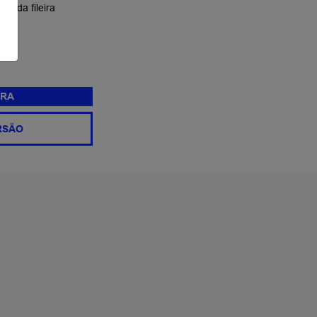
gunda fileira
RA
RSÃO