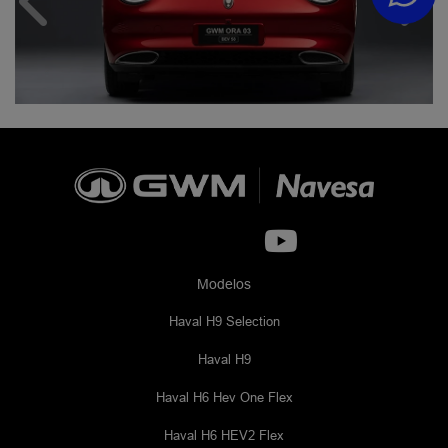
Anterior
Próx
Modelos
Haval H9 Selection
Haval H9
Haval H6 Hev One Flex
Haval H6 HEV2 Flex