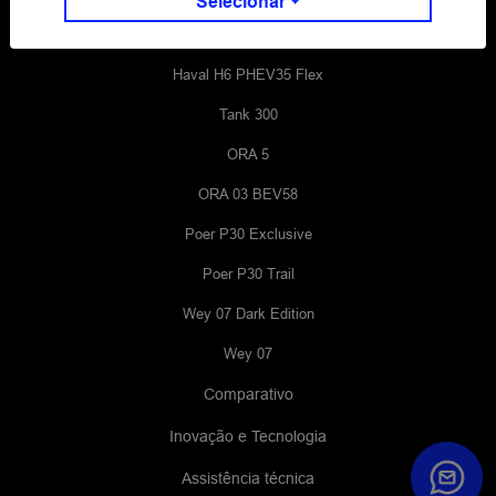
Selecionar
Haval H6 GT Flex
Haval H6 PHEV35 Flex
Tank 300
ORA 5
ORA 03 BEV58
Poer P30 Exclusive
Poer P30 Trail
Wey 07 Dark Edition
Wey 07
Comparativo
Inovação e Tecnologia
Assistência técnica