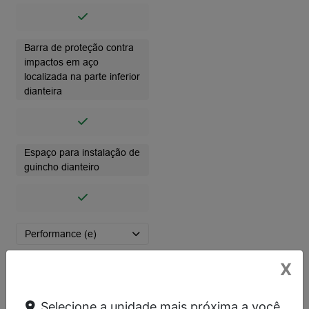
Barra de proteção contra
impactos em aço
localizada na parte inferior
dianteira
Espaço para instalação de
guincho dianteiro
Performance (e)
X
Transmissão
Dimensões
Selecione a unidade mais próxima a você.