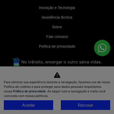
Inovação e Tecnologia
Assistência técnica
Sobre
Fale conosco
Política de privacidade
No trânsito, enxergar o outro salva vidas.
NAVESA MOTORS LTDA
Para otimizar sua experiência durante a navegação, fazemos uso de nossa
48.952.219/0001-17
Política de cookies e para proteger seus dados pessoais respeitamos
nossa
Política de privacidade
. Ao seguir com a navegação e visita você
concorda com nossas políticas.
Aceitar
Recusar
Desenvolvido pela DEALERSPACE ® Direitos Reservados.