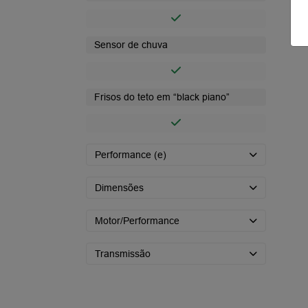
Sensor de chuva
Frisos do teto em “black piano”
Performance (e)
Dimensões
Motor/Performance
Transmissão