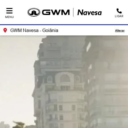
LIGAR
MENU
GWM Navesa - Goiânia
Alterar