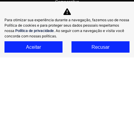
Comparativo
Inovação e Tecnologia
Para otimizar sua experiência durante a navegação, fazemos uso de nossa
Assistência técnica
Política de cookies e para proteger seus dados pessoais respeitamos
nossa
Política de privacidade
. Ao seguir com a navegação e visita você
Sobre
concorda com nossas políticas.
Aceitar
Recusar
Fale conosco
Política de privacidade
No trânsito, enxergar o outro salva vidas.
NAVESA MOTORS LTDA
48.952.219/0001-17
Desenvolvido pela DEALERSPACE ® Direitos Reservados.